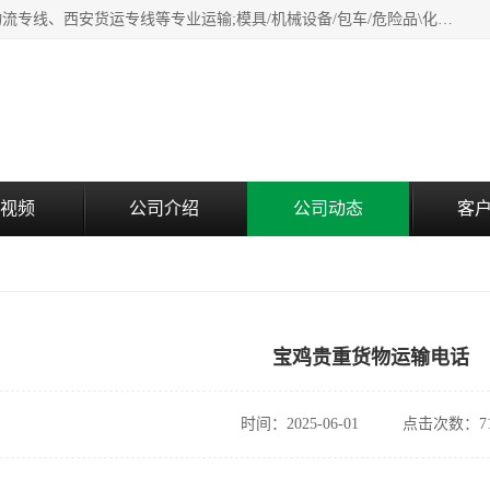
西安鸿福祥物流公司是西安轿车托运物流公司，从事：西安物流专线、西安货运专线等专业运输;模具/机械设备/包车/危险品\化工涂料/油漆机油\普通货物\食品\家具\贵重货物运输/易碎品运输/工艺品\行李\搬家运输等超限大件货物专业运输服务为一体。
视频
公司介绍
公司动态
客
宝鸡贵重货物运输电话
时间：2025-06-01
点击次数：71