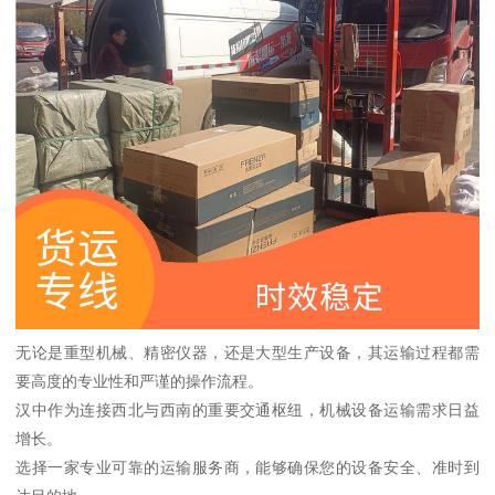
无论是重型机械、精密仪器，还是大型生产设备，其运输过程都需
要高度的专业性和严谨的操作流程。
汉中作为连接西北与西南的重要交通枢纽，机械设备运输需求日益
增长。
选择一家专业可靠的运输服务商，能够确保您的设备安全、准时到