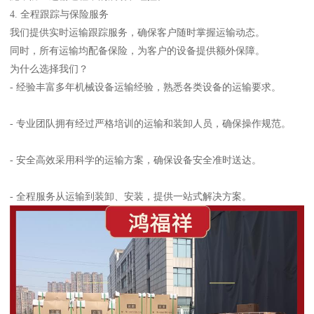
4. 全程跟踪与保险服务
我们提供实时运输跟踪服务，确保客户随时掌握运输动态。
同时，所有运输均配备保险，为客户的设备提供额外保障。
为什么选择我们？
- 经验丰富多年机械设备运输经验，熟悉各类设备的运输要求。
- 专业团队拥有经过严格培训的运输和装卸人员，确保操作规范。
- 安全高效采用科学的运输方案，确保设备安全准时送达。
- 全程服务从运输到装卸、安装，提供一站式解决方案。