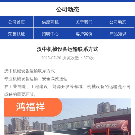
公司动态
公司首页
供应商机
关于我们
公司动态
荣誉认证
招聘中心
客户案例
产品知识
汉中机械设备运输联系方式
2025-07-20
浏览次数：
579
次
汉中机械设备运输联系方式
专业机械设备运输，安全高效送达
在工业制造、工程建设、能源开发等领域，机械设备的运输是不可
或缺的重要环节。