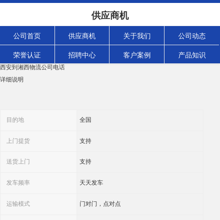
西安到湘西物流公司电话 运输能力强 节能环保
供应商机
浏览次数：
538
次
产品规格：
公司首页
供应商机
关于我们
公司动态
发货地:
陕西省西安市灞桥区
荣誉认证
招聘中心
客户案例
产品知识
关键词
西安到湘西物流公司电话
详细说明
目的地
全国
上门提货
支持
送货上门
支持
发车频率
天天发车
运输模式
门对门，点对点