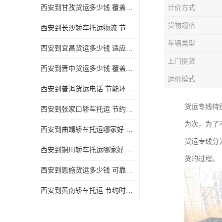
西安到甘孜货运多少钱 覆盖面广 降低运输成本
计价方式
危险品运输
货物规格
西安到长沙轿车托运物流 节约时间 为客户节省大量时间和能源
车辆类型
西安到宜昌货运多少钱 适应能力强 降低运输成本
上门提货
西安到晋中货运多少钱 覆盖面广 一站式运输
运价模式
西安到普洱货运电话 节能环保 灵活性高 持续性长
货运专线特
西安到张家口轿车托运 节约时间 随时查询车辆时实位置
为次，为了
西安到曲靖轿车托运哪家好 方便快捷 用户享受上门提送车辆
货运专线分
西安到铜川轿车托运哪家好 节约时间精力 在途运输一对一客服
货的过程。
西安到恩施货运多少钱 可靠性高 灵活性高 持续性长
西安到黄南轿车托运 节约时间 随时查询车辆时实位置