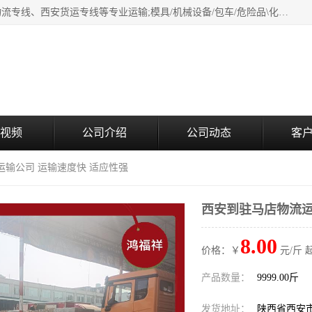
西安鸿福祥物流公司是西安轿车托运物流公司，从事：西安物流专线、西安货运专线等专业运输;模具/机械设备/包车/危险品\化工涂料/油漆机油\普通货物\食品\家具\贵重货物运输/易碎品运输/工艺品\行李\搬家运输等超限大件货物专业运输服务为一体。
视频
公司介绍
公司动态
客
运输公司 运输速度快 适应性强
西安到驻马店物流运
8.00
价格：￥
元/斤 
产品数量：
9999.00斤
发货地址：
陕西省西安