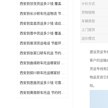
西安到甘孜货运多少钱 覆盖面广 降低运输成本
计价方式
危险品运输
货物规格
西安到长沙轿车托运物流 节约时间 为客户节省大量时间和能源
车辆类型
西安到宜昌货运多少钱 适应能力强 降低运输成本
上门提货
西安到晋中货运多少钱 覆盖面广 一站式运输
运价模式
西安到普洱货运电话 节能环保 灵活性高 持续性长
建设货运专
西安到张家口轿车托运 节约时间 随时查询车辆时实位置
客户的运输
西安到曲靖轿车托运哪家好 方便快捷 用户享受上门提送车辆
货运专线有
西安到铜川轿车托运哪家好 节约时间精力 在途运输一对一客服
物品至其它
西安到恩施货运多少钱 可靠性高 灵活性高 持续性长
险。
西安到黄南轿车托运 节约时间 随时查询车辆时实位置