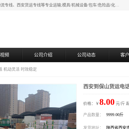
西安鸿福祥物流公司是西安轿车托运物流公司，从事：西安物流专线、西安货运专线等专业运输;模具/机械设备/包车/危险品\化工涂料/油漆机油\普通货物\食品\家具\贵重货物运输/易碎品运输/工艺品\行李\搬家运输等超限大件货物专业运输服务为一体。
视频
公司介绍
公司动态
客
话 机动灵活 时效稳定
西安到保山货运电话
8.00
价格：￥
元/斤 
产品数量：
9999.00斤
发货地址：
陕西省西安