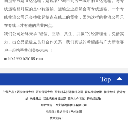
物流专线是直达运输，是说某个城市到另一城市的直达运输。与专
线运输相对应的是中转运输。运输企业必然会有专线运输。一个专
线物流公司只会揽收起始点在线上的货物，因为这样的物流公司只
在专线上才有他的营业网点。
我们公司始终秉承“诚信、互助、共生、共赢”的经营理念，凭借实
力、出众品质建立良好合作关系，我们真诚的希望能与广大新老客
户一起携手共创美好未来 ！
m.hfx1990.b2b168.com
Top
主营产品：西安物流专线 西安货运专线 西安轿车托运物流公司 轿车托运物流 物流专线 货运专
线 长途托运 双生鸿福祥货运部 超限大件货运 易碎品运输
版权所有：西安福鸿祥物流有限公司
电脑版
|
投诉举报
|
网站地图
技术支持：
八方资源网