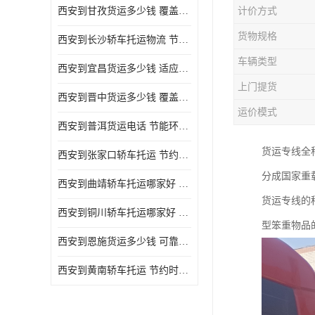
西安到甘孜货运多少钱 覆盖面广 降低运输成本
计价方式
危险品运输
货物规格
西安到长沙轿车托运物流 节约时间 为客户节省大量时间和能源
车辆类型
西安到宜昌货运多少钱 适应能力强 降低运输成本
上门提货
西安到晋中货运多少钱 覆盖面广 一站式运输
运价模式
西安到普洱货运电话 节能环保 灵活性高 持续性长
货运专线全
西安到张家口轿车托运 节约时间 随时查询车辆时实位置
分成国家重
西安到曲靖轿车托运哪家好 方便快捷 用户享受上门提送车辆
货运专线的
西安到铜川轿车托运哪家好 节约时间精力 在途运输一对一客服
型笨重物品
西安到恩施货运多少钱 可靠性高 灵活性高 持续性长
西安到黄南轿车托运 节约时间 随时查询车辆时实位置