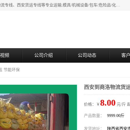
西安鸿福祥物流公司是西安轿车托运物流公司，从事：西安物流专线、西安货运专线等专业运输;模具/机械设备/包车/危险品\化工涂料/油漆机油\普通货物\食品\家具\贵重货物运输/易碎品运输/工艺品\行李\搬家运输等超限大件货物专业运输服务为一体。
视频
公司介绍
公司动态
客
运 节能环保
西安到商洛物流货运
8.00
价格：￥
元/斤 
产品数量：
9999.00斤
发货地址：
陕西省西安