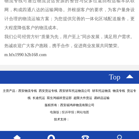
物流专线可通过物流货运资源的整合与众多往返回程运输车队联
网，构成四通八达的运输网络。并根据客户的要求，为客户量身设
计合理的物流运输方案；为您提供完善的一体化区域配送服务，更
大程度降低客户的物流成本。
我们公司经营方针“质量为先，用户至上”同步发展，满足用户需求。
热诚欢迎广大客户惠顾，携手合作，促进商业发展共同繁荣。
m.hfx1990.b2b168.com
Top
主营产品：西安物流专线 西安货运专线 西安轿车托运物流公司 轿车托运物流 物流专线 货运专
线 长途托运 双生鸿福祥货运部 超限大件货运 易碎品运输
版权所有：西安福鸿祥物流有限公司
电脑版
|
投诉举报
|
网站地图
技术支持：
八方资源网