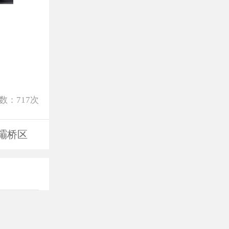
数：
717
次
灞桥区