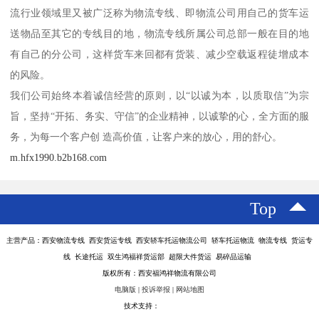
流行业领域里又被广泛称为物流专线、即物流公司用自己的货车运
送物品至其它的专线目的地，物流专线所属公司总部一般在目的地
有自己的分公司，这样货车来回都有货装、减少空载返程徒增成本
的风险。
我们公司始终本着诚信经营的原则，以“以诚为本，以质取信”为宗
旨，坚持“开拓、务实、守信”的企业精神，以诚挚的心，全方面的服
务，为每一个客户创 造高价值，让客户来的放心，用的舒心。
m.hfx1990.b2b168.com
Top
主营产品：西安物流专线 西安货运专线 西安轿车托运物流公司 轿车托运物流 物流专线 货运专
线 长途托运 双生鸿福祥货运部 超限大件货运 易碎品运输
版权所有：西安福鸿祥物流有限公司
电脑版
|
投诉举报
|
网站地图
技术支持：
八方资源网