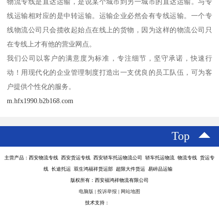
物流专线是直达运输，是说某个城市到另一城市的直达运输。与专
线运输相对应的是中转运输。运输企业必然会有专线运输。一个专
线物流公司只会揽收起始点在线上的货物，因为这样的物流公司只
在专线上才有他的营业网点。
我们公司以客户的满意度为标准，专注细节，坚守承诺，快速行
动！用现代化的企业管理制度打造出一支优良的员工队伍，可为客
户提供个性化的服务。
m.hfx1990.b2b168.com
Top
主营产品：西安物流专线 西安货运专线 西安轿车托运物流公司 轿车托运物流 物流专线 货运专
线 长途托运 双生鸿福祥货运部 超限大件货运 易碎品运输
版权所有：西安福鸿祥物流有限公司
电脑版
|
投诉举报
|
网站地图
技术支持：
八方资源网