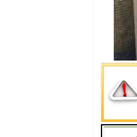
货运的注意
1、货物运
2、托运与
3、当事人
4、收货人