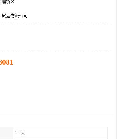
市灞桥区
市货运物流公司
6081
1-2天