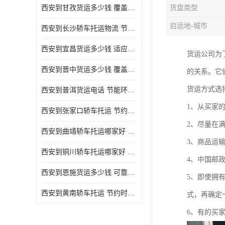
西安到甘孜货运多少钱 覆盖面广 降低运输成本
货盘类型
危险品运输
启运地-城市
西安到长沙轿车托运物流 节约时间 为客户节省大量时间和能源
西安到宜昌货运多少钱 适应能力强 降低运输成本
货运公司为
西安到晋中货运多少钱 覆盖面广 一站式运输
的关系。它
货运方式选
西安到普洱货运电话 节能环保 灵活性高 持续性长
1、从买家
西安到张家口轿车托运 节约时间 随时查询车辆时实位置
2、尽量在
西安到曲靖轿车托运哪家好 方便快捷 用户享受上门提送车辆
3、商品运
西安到铜川轿车托运哪家好 节约时间精力 在途运输一对一客服
4、中国邮
西安到恩施货运多少钱 可靠性高 灵活性高 持续性长
5、即使拥
西安到黄南轿车托运 节约时间 随时查询车辆时实位置
式，再确定
6、有的买