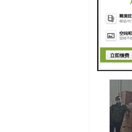
5、承运人
6、按约定
7、安全运
8、运输的
9、保价运
10、归责原
11、承运