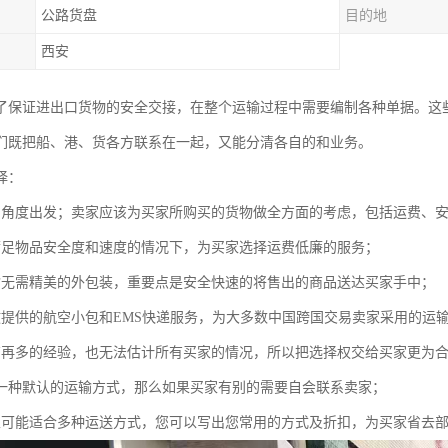
公路货盘
目的地
西安
了保证进出口货物的安全交接，在整个运输过程中需要编制各种单据。这
们既把船、港、货各方联系在一起，又能分清各自的和业务。
择：
的角度出发；卖家应该为买家所购买的货物做全方面的考虑，包括运费、
满足物品安全度和速度的情况下，为买家选择运费低廉的服务；
输无需精美的外包装，重要点是安全快速的将售出的商品送达买家手中；
政提供的航空小包和EMS快递服务，为大多数中国跨国交易卖家采用的运
有再多的经验，也无法估计所有买家的情况，所以把选择权交给买家更为
一种默认的运输方式，那么如果买家有别的需要自会联系卖家；
家可能适合多种运送方式，您可以写出您常用的方式及折扣，为买家省去