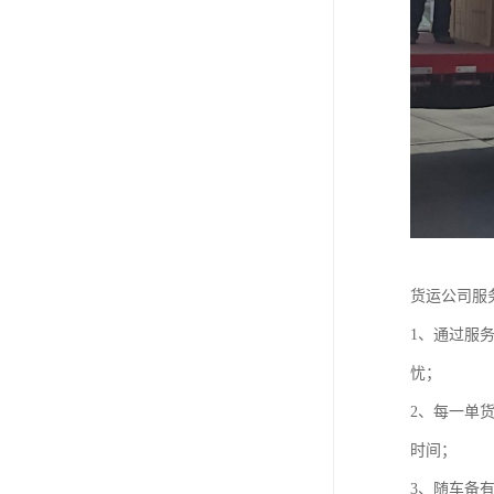
货运公司服
1、通过服
忧；
2、每一单
时间；
3、随车备