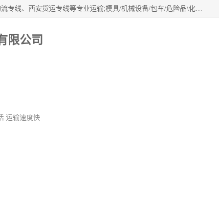
西安鸿福祥物流公司是西安轿车托运物流公司，从事：西安物流专线、西安货运专线等专业运输;模具/机械设备/包车/危险品\化工涂料/油漆机油\普通货物\食品\家具\贵重货物运输/易碎品运输/工艺品\行李\搬家运输等超限大件货物专业运输服务为一体。
有限公司
视频
公司介绍
公司动态
客
话 运输速度快
西安到杭州货运电话
8.00
价格：￥
元/斤 
产品数量：
9999.00斤
发货地址：
陕西省西安