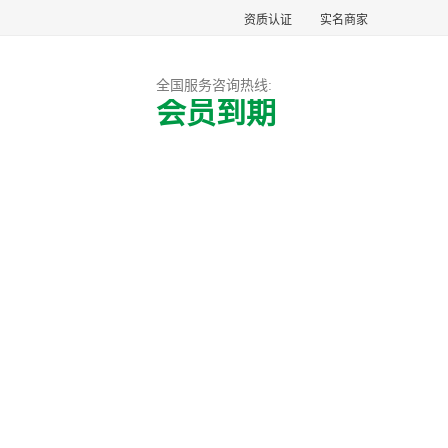
资质认证
实名商家
全国服务咨询热线:
会员到期
户案例
联系方式
 运输速度快
起
市灞桥区