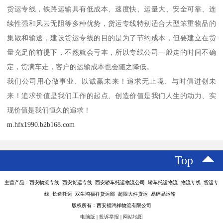
货运专线，铁路运输具有低成本、速度快、运量大、安全可靠、连
续性强和风云无阻等多种优势，货运专线特别适合大型笨重物品的
集散和输送，建设货运专线的目的是为了节约成本，但要建立在货
量充足的前提下，不然就会亏本，所以专线公司一般走的时间不确
定，货满车走，客户的运输成本也会随之降低。
我们公司用心做事业、以诚赢未来！追求无止境、与时俱进创未
来！追求价值是我们工作的起点、创造价值是我们人生的动力、实
现价值是我们恒久的追求！
m.hfx1990.b2b168.com
Top
主营产品：西安物流专线 西安货运专线 西安轿车托运物流公司 轿车托运物流 物流专线 货运专
线 长途托运 双生鸿福祥货运部 超限大件货运 易碎品运输
版权所有：西安福鸿祥物流有限公司
电脑版
|
投诉举报
|
网站地图