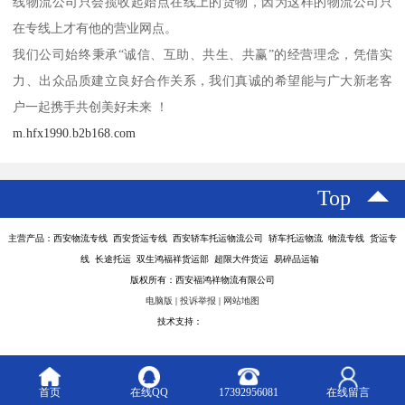
线物流公司只会揽收起始点在线上的货物，因为这样的物流公司只
在专线上才有他的营业网点。
我们公司始终秉承“诚信、互助、共生、共赢”的经营理念，凭借实
力、出众品质建立良好合作关系，我们真诚的希望能与广大新老客
户一起携手共创美好未来 ！
m.hfx1990.b2b168.com
Top
主营产品：西安物流专线 西安货运专线 西安轿车托运物流公司 轿车托运物流 物流专线 货运专
线 长途托运 双生鸿福祥货运部 超限大件货运 易碎品运输
版权所有：西安福鸿祥物流有限公司
电脑版
|
投诉举报
|
网站地图
技术支持：
八方资源网
首页
在线QQ
17392956081
在线留言