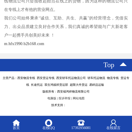
线物流公司只会揽收起始点在线上的货物，因为这样的物流公司只
在专线上才有他的营业网点。
我们公司始终秉承“诚信、互助、共生、共赢”的经营理念，凭借实
力、出众品质建立良好合作关系，我们真诚的希望能与广大新老客
户一起携手共创美好未来 ！
m.hfx1990.b2b168.com
Top
主营产品：西安物流专线 西安货运专线 西安轿车托运物流公司 轿车托运物流 物流专线 货运专
线 长途托运 双生鸿福祥货运部 超限大件货运 易碎品运输
版权所有：西安福鸿祥物流有限公司
电脑版
|
投诉举报
|
网站地图
技术支持：
八方资源网
首页
在线QQ
17392956081
在线留言