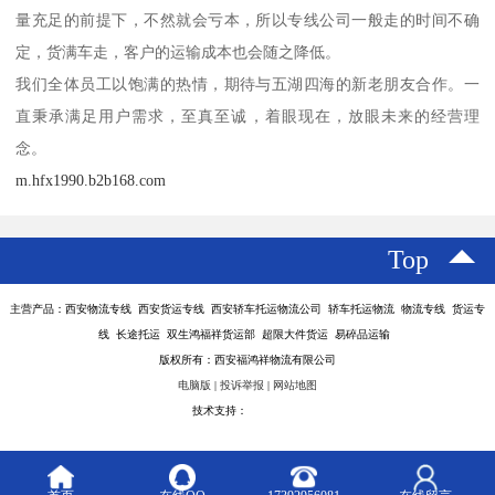
量充足的前提下，不然就会亏本，所以专线公司一般走的时间不确
定，货满车走，客户的运输成本也会随之降低。
我们全体员工以饱满的热情，期待与五湖四海的新老朋友合作。一
直秉承满足用户需求，至真至诚，着眼现在，放眼未来的经营理
念。
m.hfx1990.b2b168.com
Top
主营产品：西安物流专线 西安货运专线 西安轿车托运物流公司 轿车托运物流 物流专线 货运专
线 长途托运 双生鸿福祥货运部 超限大件货运 易碎品运输
版权所有：西安福鸿祥物流有限公司
电脑版
|
投诉举报
|
网站地图
技术支持：
八方资源网