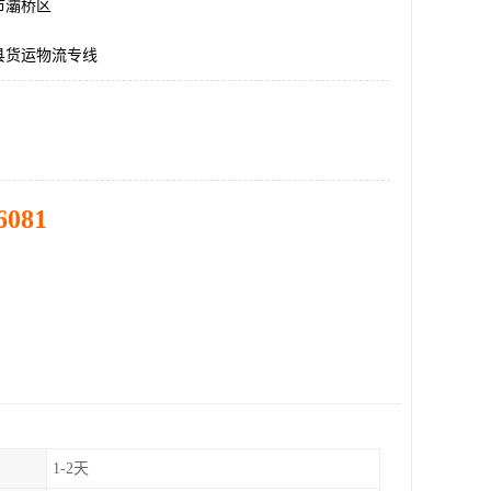
市灞桥区
县货运物流专线
6081
1-2天