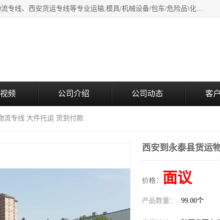
西安鸿福祥物流公司是西安轿车托运物流公司，从事：西安物流专线、西安货运专线等专业运输;模具/机械设备/包车/危险品\化工涂料/油漆机油\普通货物\食品\家具\贵重货物运输/易碎品运输/工艺品\行李\搬家运输等超限大件货物专业运输服务为一体。
视频
公司介绍
公司动态
客
物流专线 大件托运 货到付款
西安到永泰县货运物
面议
价格：
产品数量：
99.00个