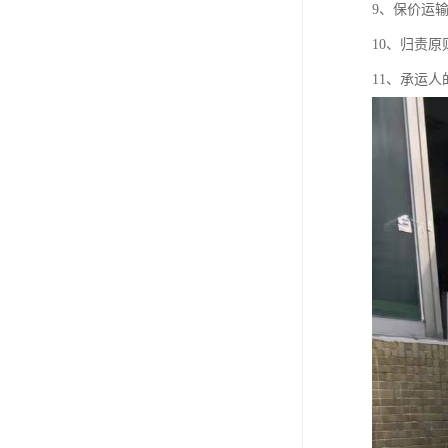
9、保价运
10、归责原
11、承运