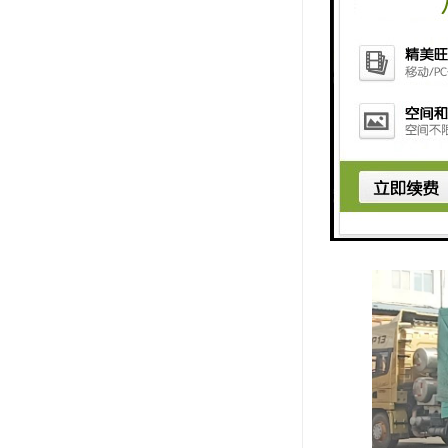
忧；
2、每一单
时间；
3、随车备
客户要求，