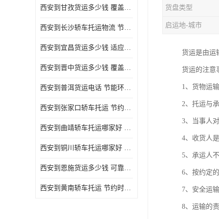
西安到甘孜货运多少钱 覆盖面广 降低运输成本
货盘类型
危险品运输
启运地-城市
西安到长沙轿车托运物流 节约时间 为客户节省大量时间和能源
西安到宜昌货运多少钱 适应能力强 降低运输成本
货运是由运
西安到晋中货运多少钱 覆盖面广 一站式运输
货运的注意
1、货物运
西安到普洱货运电话 节能环保 灵活性高 持续性长
2、托运与
西安到张家口轿车托运 节约时间 随时查询车辆时实位置
3、当事人
西安到曲靖轿车托运哪家好 方便快捷 用户享受上门提送车辆
4、收货人
西安到铜川轿车托运哪家好 节约时间精力 在途运输一对一客服
5、承运人
西安到恩施货运多少钱 可靠性高 灵活性高 持续性长
6、按约定
西安到黄南轿车托运 节约时间 随时查询车辆时实位置
7、安全运
8、运输的