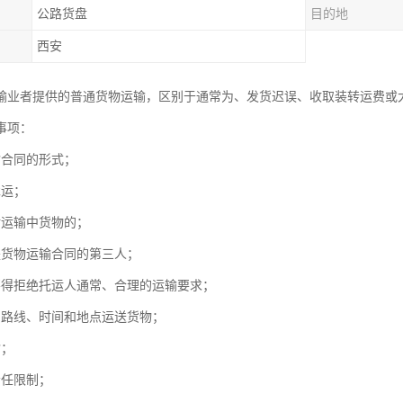
公路货盘
目的地
西安
输业者提供的普通货物运输，区别于通常为、发货迟误、收取装转运费或
事项：
输合同的形式；
承运；
对运输中货物的；
是货物运输合同的第三人；
不得拒绝托运人通常、合理的运输要求；
的路线、时间和地点运送货物；
输；
责任限制；