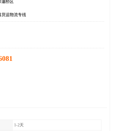
市灞桥区
县货运物流专线
6081
1-2天