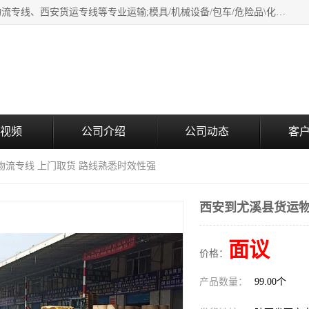
西安鸿福祥物流公司是西安轿车托运物流公司，从事：西安物流专线、西安货运专线等专业运输;模具/机械设备/包车/危险品\化工涂料/油漆机油\普通货物\食品\家具\贵重货物运输/易碎品运输/工艺品\行李\搬家运输等超限大件货物专业运输服务为一体。
视频
公司介绍
公司动态
客
物流专线 上门取货 路线熟悉时效性强
西安到尤溪县货运物
面议
价格：
产品数量：
99.00个