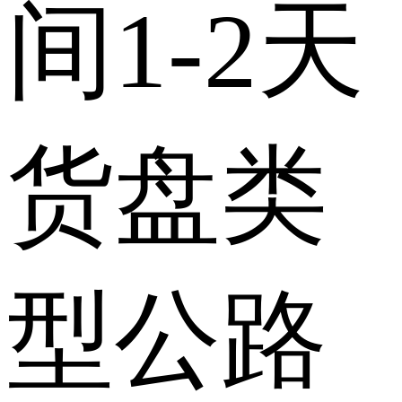
间
1-2天
货盘类
型
公路