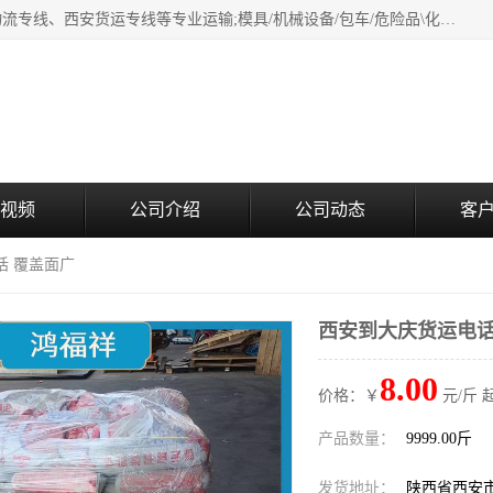
西安鸿福祥物流公司是西安轿车托运物流公司，从事：西安物流专线、西安货运专线等专业运输;模具/机械设备/包车/危险品\化工涂料/油漆机油\普通货物\食品\家具\贵重货物运输/易碎品运输/工艺品\行李\搬家运输等超限大件货物专业运输服务为一体。
视频
公司介绍
公司动态
客
话 覆盖面广
西安到大庆货运电话
8.00
价格：￥
元/斤 
产品数量：
9999.00斤
发货地址：
陕西省西安