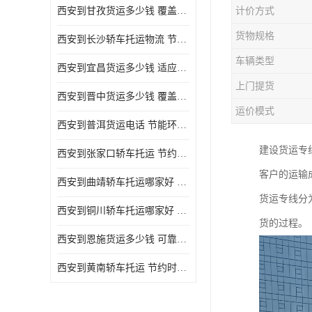
西安到甘孜货运多少钱 覆盖面广 降低运输成本
计价方式
危险品运输
货物规格
西安到长沙轿车托运物流 节约时间 为客户节省大量时间和能源
车辆类型
西安到宜昌货运多少钱 适应能力强 降低运输成本
上门提货
西安到晋中货运多少钱 覆盖面广 一站式运输
运价模式
西安到普洱货运电话 节能环保 灵活性高 持续性长
建设货运专
西安到张家口轿车托运 节约时间 随时查询车辆时实位置
客户的运输
西安到曲靖轿车托运哪家好 方便快捷 用户享受上门提送车辆
货运专线分
西安到铜川轿车托运哪家好 节约时间精力 在途运输一对一客服
货的过程。
西安到恩施货运多少钱 可靠性高 灵活性高 持续性长
西安到黄南轿车托运 节约时间 随时查询车辆时实位置