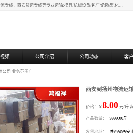
西安鸿福祥物流公司是西安轿车托运物流公司，从事：西安物流专线、西安货运专线等专业运输;模具/机械设备/包车/危险品\化工涂料/油漆机油\普通货物\食品\家具\贵重货物运输/易碎品运输/工艺品\行李\搬家运输等超限大件货物专业运输服务为一体。
视频
公司介绍
公司动态
客
输公司 业务范围广
西安到扬州物流运输
8.00
价格：￥
元/斤 
产品数量：
9999.00斤
发货地址：
陕西省西安