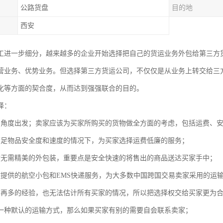
公路货盘
目的地
西安
工进一步细分，越来越多的企业开始选择把自己的货运业务外包给第三方
营业务、优势业务。但选择第三方货运公司，不仅仅是从业务上转交给三
化等方面的契合度，从而达到强强联合的目的。
择：
的角度出发；卖家应该为买家所购买的货物做全方面的考虑，包括运费、
满足物品安全度和速度的情况下，为买家选择运费低廉的服务；
输无需精美的外包装，重要点是安全快速的将售出的商品送达买家手中；
政提供的航空小包和EMS快递服务，为大多数中国跨国交易卖家采用的运
有再多的经验，也无法估计所有买家的情况，所以把选择权交给买家更为
一种默认的运输方式，那么如果买家有别的需要自会联系卖家；