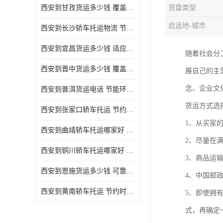
西安到甘孜货运多少钱 覆盖面广 降低运输成本
货盘类型
危险品运输
启运地-城市
西安到长沙轿车托运物流 节约时间 为客户节省大量时间和能源
西安到宜昌货运多少钱 适应能力强 降低运输成本
随着社会分
西安到晋中货运多少钱 覆盖面广 一站式运输
展自己的主
念、企业文
西安到普洱货运电话 节能环保 灵活性高 持续性长
货运方式选
西安到张家口轿车托运 节约时间 随时查询车辆时实位置
1、从买家
西安到曲靖轿车托运哪家好 方便快捷 用户享受上门提送车辆
2、尽量在
西安到铜川轿车托运哪家好 节约时间精力 在途运输一对一客服
3、商品运
西安到恩施货运多少钱 可靠性高 灵活性高 持续性长
4、中国邮
西安到黄南轿车托运 节约时间 随时查询车辆时实位置
5、即使拥
式，再确定