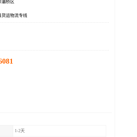
市灞桥区
县货运物流专线
6081
1-2天