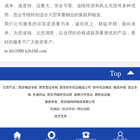
成本、速度快、运量大、安全可靠、连续性强和风云无阻等多种优
势，货运专线特别适合大型笨重物品的集散和输送。
我们公司服务的宗旨是质量为本，诚信至上，精益求精，面向未
来。为您省钱，让您满意，以合理的价格成就质量更优的产品，更
好的服务于广大新老客户。
m.hfx1990.b2b168.com
Top
主营产品：西安物流专线 西安货运专线 西安轿车托运物流公司 轿车托运物流 物流专线 货运专
线 长途托运 双生鸿福祥货运部 超限大件货运 易碎品运输
版权所有：西安福鸿祥物流有限公司
电脑版
|
投诉举报
|
网站地图
技术支持：
八方资源网