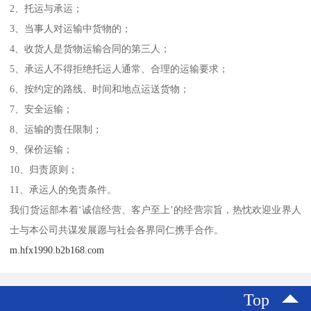
2、托运与承运；
3、当事人对运输中货物的；
4、收货人是货物运输合同的第三人；
5、承运人不得拒绝托运人通常、合理的运输要求；
6、按约定的路线、时间和地点运送货物；
7、安全运输；
8、运输的责任限制；
9、保价运输；
10、归责原则；
11、承运人的免责条件。
我们货运部本着‘诚信经营、客户至上’的经营宗旨，热忱欢迎业界人
士与本公司共谋发展愿与社会各界同仁携手合作。
m.hfx1990.b2b168.com
Top