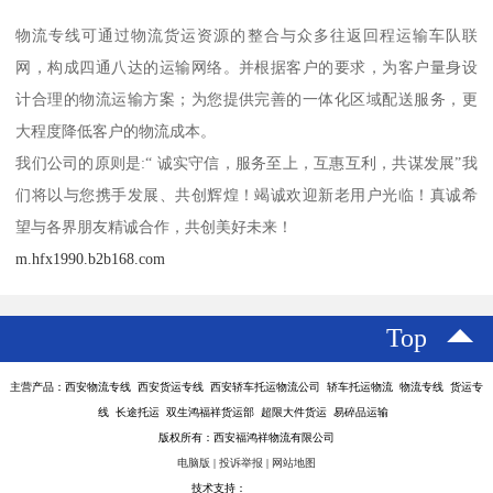
物流专线可通过物流货运资源的整合与众多往返回程运输车队联
网，构成四通八达的运输网络。并根据客户的要求，为客户量身设
计合理的物流运输方案；为您提供完善的一体化区域配送服务，更
大程度降低客户的物流成本。
我们公司的原则是:“ 诚实守信，服务至上，互惠互利，共谋发展”我
们将以与您携手发展、共创辉煌！竭诚欢迎新老用户光临！真诚希
望与各界朋友精诚合作，共创美好未来！
m.hfx1990.b2b168.com
Top
主营产品：西安物流专线 西安货运专线 西安轿车托运物流公司 轿车托运物流 物流专线 货运专
线 长途托运 双生鸿福祥货运部 超限大件货运 易碎品运输
版权所有：西安福鸿祥物流有限公司
电脑版
|
投诉举报
|
网站地图
技术支持：
八方资源网